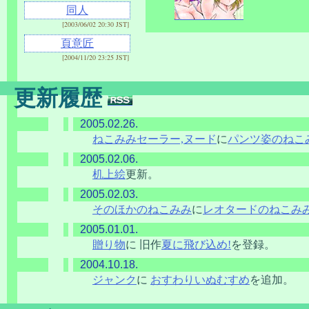
同人
[2003/06/02 20:30 JST]
頁意匠
[2004/11/20 23:25 JST]
更新履歴
2005.02.26.
ねこみみセーラー,ヌード
に
パンツ姿のねこ
2005.02.06.
机上絵
更新。
2005.02.03.
そのほかのねこみみ
に
レオタードのねこみ
2005.01.01.
贈り物
に 旧作
夏に飛び込め!
を登録。
2004.10.18.
ジャンク
に
おすわりいぬむすめ
を追加。