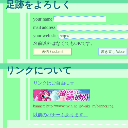
足跡をよろしく
your name
mail address
your web site
名前以外はなくてもOKです。
リンクについて
リンクはご自由に☆
banner: http://www.twin.ne.jp/~akr_m/banner.jpg
以前のバナーもあります。